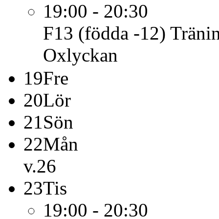
19:00 - 20:30
F13 (födda -12)
Träni
Oxlyckan
19
Fre
20
Lör
21
Sön
22
Mån
v.26
23
Tis
19:00 - 20:30