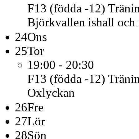
F13 (födda -12)
Träni
Björkvallen ishall och 
24
Ons
25
Tor
19:00 - 20:30
F13 (födda -12)
Träni
Oxlyckan
26
Fre
27
Lör
28
Sön