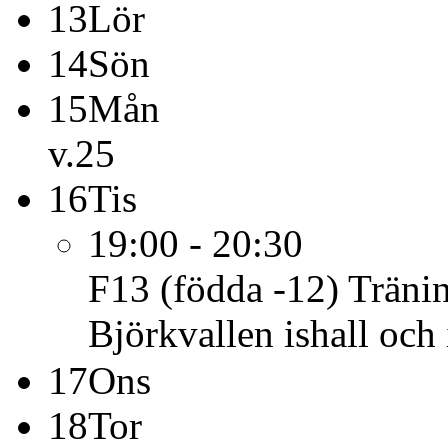
13
Lör
14
Sön
15
Mån
v.25
16
Tis
19:00 - 20:30
F13 (födda -12)
Träni
Björkvallen ishall och 
17
Ons
18
Tor