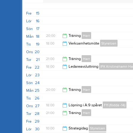
Fre
15
Lör
16
Sön
17
20:00
Träning
Herr
Mån
18
18:00
Verksamhetsmöte
Styrelsen
Tis
19
21:30
Ons
20
21:00
21:00
Träning
Herr
Tor
21
18:00
Ledareavsluttning
IFK Kristinehamn Ha
Fre
22
22:00
Lör
23
22:00
Sön
24
20:00
Träning
Herr
Mån
25
Tis
26
21:30
18:00
Löpning i A:9 spåret
F11 (födda -14)
Ons
27
21:00
Träning
Herr
Tor
28
19:00
Fre
29
22:00
10:00
Strategidag
Styrelsen
Lör
30