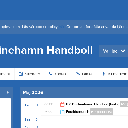
upplevelsen. Läs vår cookiepolicy
här
. Genom att fortsätta använda tjän
tinehamn Handboll
Välj lag
ument
Kalender
Kontakt
Länkar
Bli medlem
Maj 2026
00:00
IFK Kristinehamn Handboll (borta)
P10 
Fre
1
16:00
Föräldramatch
F12 (födda-13)
02:00
Lör
2
18:00
Sön
3