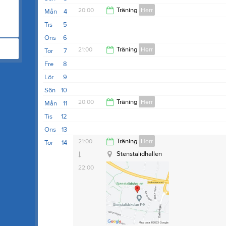
20:00
Träning
Herr
Mån
4
Tis
5
21:30
Ons
6
21:00
Träning
Herr
Tor
7
Fre
8
22:00
Lör
9
Sön
10
20:00
Träning
Herr
Mån
11
Tis
12
21:30
Ons
13
21:00
Träning
Herr
Tor
14
Stenstalidhallen
22:00