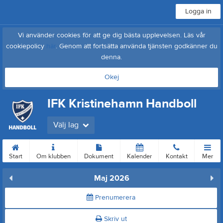
Logga in
Vi använder cookies för att ge dig bästa upplevelsen. Läs vår
cookiepolicy
här
. Genom att fortsätta använda tjänsten godkänner du
denna.
Okej
IFK Kristinehamn Handboll
Välj lag
Start
Om klubben
Dokument
Kalender
Kontakt
Mer
Maj 2026
Prenumerera
Skriv ut