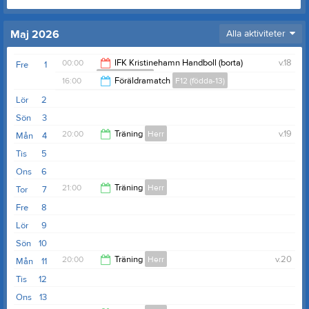
Maj 2026
Alla aktiviteter
00:00
IFK Kristinehamn Handboll (borta)
v.18
Fre
1
P10 (födda -15)
16:00
Föräldramatch
F12 (födda-13)
02:00
Lör
2
18:00
Sön
3
20:00
Träning
Herr
v.19
Mån
4
Tis
5
21:30
Ons
6
21:00
Träning
Herr
Tor
7
Fre
8
22:00
Lör
9
Sön
10
20:00
Träning
Herr
v.20
Mån
11
Tis
12
21:30
Ons
13