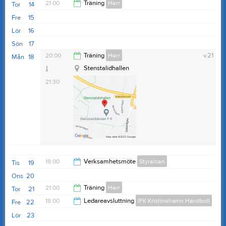
21:00
Träning
Herr
Tor
14
Fre
15
22:00
Lör
16
Sön
17
20:00
Träning
Herr
v.21
Mån
18
Stenstalidhallen
21:30
18:00
Verksamhetsmöte
Styrelsen
Tis
19
Ons
20
21:00
21:00
Träning
Herr
Tor
21
18:00
Ledareavsluttning
IFK Kristinehamn Handboll
Fre
22
22:00
Lör
23
22:00