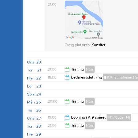
21:00
Övrig platsinfo:
Kansliet
Ons
20
21:00
Träning
Herr
Tor
21
18:00
Ledareavsluttning
IFK Kristinehamn Ha
Fre
22
22:00
Lör
23
22:00
Sön
24
20:00
Träning
Herr
Mån
25
Tis
26
21:30
18:00
Löpning i A:9 spåret
F11 (födda -14)
Ons
27
21:00
Träning
Herr
Tor
28
19:00
Fre
29