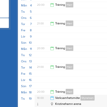
20:00
Träning
Herr
Mån
4
Tis
5
21:30
Ons
6
21:00
Träning
Herr
Tor
7
Fre
8
22:00
Lör
9
Sön
10
20:00
Träning
Herr
Mån
11
Tis
12
21:30
Ons
13
21:00
Träning
Herr
Tor
14
Fre
15
22:00
Lör
16
Sön
17
20:00
Träning
Herr
Mån
18
18:00
Verksamhetsmöte
Styrelsen
Tis
19
21:30
Kristinehamn arena