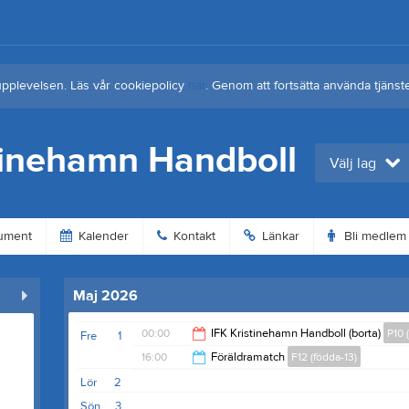
upplevelsen. Läs vår cookiepolicy
här
. Genom att fortsätta använda tjän
tinehamn Handboll
Välj lag
ument
Kalender
Kontakt
Länkar
Bli medlem
Maj 2026
00:00
IFK Kristinehamn Handboll (borta)
P10 
Fre
1
16:00
Föräldramatch
F12 (födda-13)
02:00
Lör
2
18:00
Sön
3