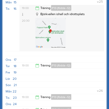
v.25
Mån
15
19:00
Träning
F13 (födda -12)
Tis
16
Björkvallen ishall och idrottsplats
20:30
Ons
17
19:00
Träning
F13 (födda -12)
Tor
18
Fre
19
20:30
Lör
20
Sön
21
v.26
Mån
22
19:00
Träning
F13 (födda -12)
Tis
23
Ons
24