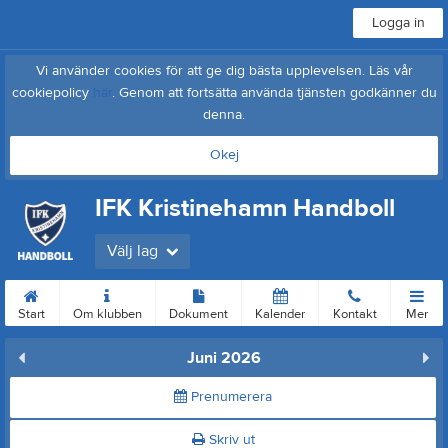
Logga in
Vi använder cookies för att ge dig bästa upplevelsen. Läs vår
cookiepolicy
här
. Genom att fortsätta använda tjänsten godkänner du
denna.
Okej
IFK Kristinehamn Handboll
Välj lag
Start
Om klubben
Dokument
Kalender
Kontakt
Mer
Juni 2026
Prenumerera
Skriv ut