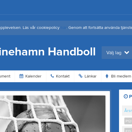
upplevelsen. Läs vår cookiepolicy
här
. Genom att fortsätta använda tjän
tinehamn Handboll
Välj lag
ument
Kalender
Kontakt
Länkar
Bli medlem
P
Års
P12/
F13 