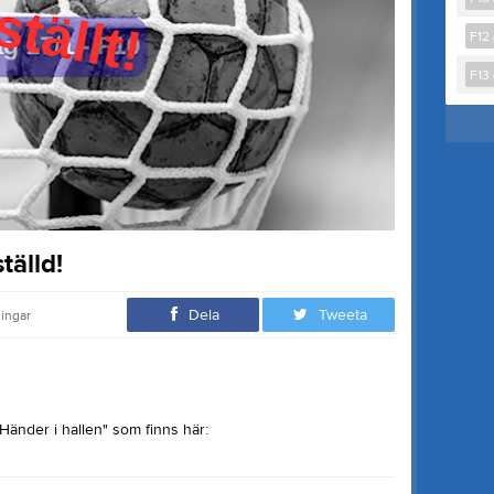
F12 
F13 
tälld!
Dela
Tweeta
ningar
änder i hallen" som finns här: