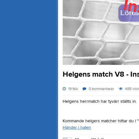
Helgens match V8 - Ins
19 feb
0
kommentarer
485
vis
Helgens herrmatch har tyvärr ställts in.
Kommande helgers matcher hittar du i "H
Händer i halen