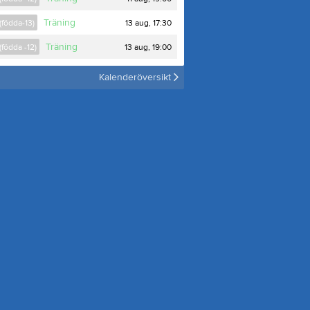
Träning
13 aug, 17:30
(födda-13)
Träning
13 aug, 19:00
(födda -12)
Kalenderöversikt