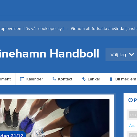
upplevelsen. Läs vår cookiepolicy
här
. Genom att fortsätta använda tjän
tinehamn Handboll
Välj lag
ument
Kalender
Kontakt
Länkar
Bli medlem
P
F13 
Års
F13 