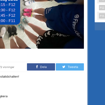
F12 
F13 
Dela
Tweeta
72
visningar
stalidshallen!
jkera