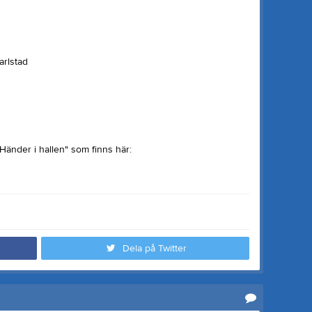
arlstad
änder i hallen" som finns här:
Dela på Twitter