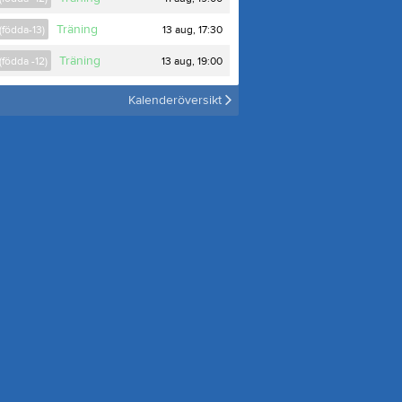
Träning
13 aug, 17:30
(födda-13)
Träning
13 aug, 19:00
(födda -12)
Kalenderöversikt