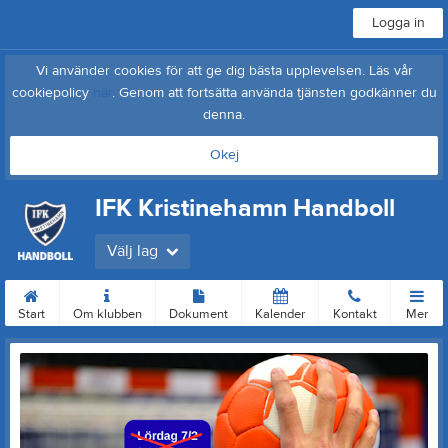
Logga in
Vi använder cookies för att ge dig bästa upplevelsen. Läs vår
cookiepolicy
här
. Genom att fortsätta använda tjänsten godkänner du
denna.
Okej
IFK Kristinehamn Handboll
Välj lag
Start
Om klubben
Dokument
Kalender
Kontakt
Mer