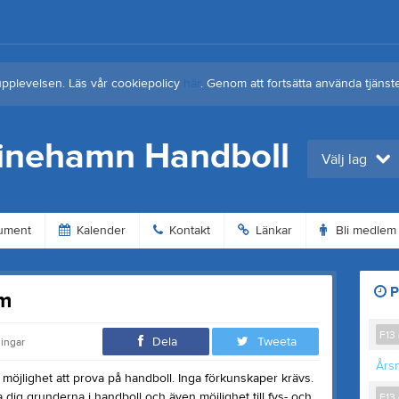
upplevelsen. Läs vår cookiepolicy
här
. Genom att fortsätta använda tjän
tinehamn Handboll
Välj lag
ument
Kalender
Kontakt
Länkar
Bli medlem
P
am
F13 
Dela
Tweeta
ningar
Års
öjlighet att prova på handboll. Inga förkunskaper krävs.
ra dig grunderna i handboll och även möjlighet till fys- och
F13 