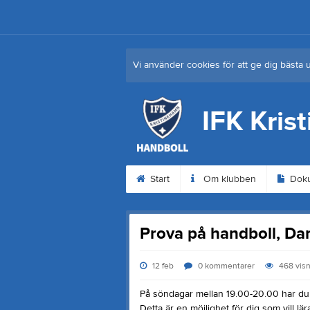
Vi använder cookies för att ge dig bästa 
IFK Kris
Start
Om klubben
Dok
Prova på handboll, D
12 feb
0
kommentarer
468
vis
På söndagar mellan 19.00-20.00 har du m
Detta är en möjlighet för dig som vill lä