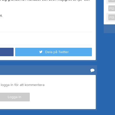
F12 
i.
F13 
Dela på Twitter
logga in för att kommentera
Logga in