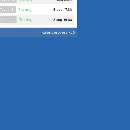
Träning
13 aug, 17:30
(födda-13)
Träning
13 aug, 19:00
(födda -12)
Kalenderöversikt